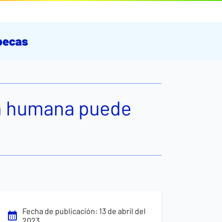
becas
ón humana puede
Fecha de publicación:
13
de
abril
del
2023