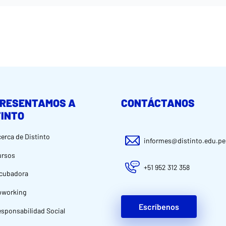
PRESENTAMOS A
CONTÁCTANOS
TINTO
erca de Distinto
informes@distinto.edu.pe
ursos
+51 952 312 358
cubadora
oworking
Escríbenos
sponsabilidad Social