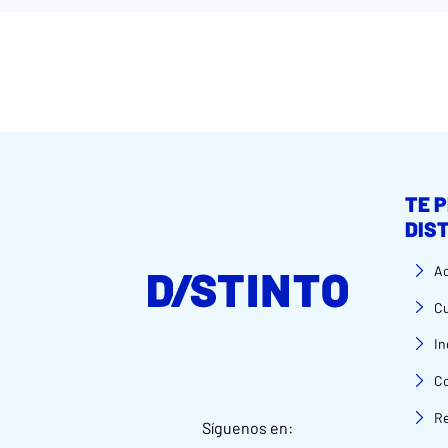
TE 
DIS
Ac
C
In
C
Re
Síguenos en: