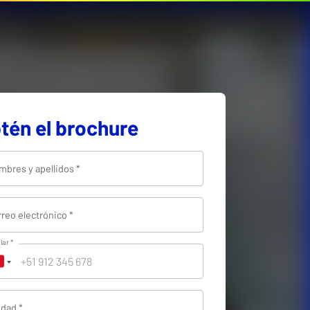
tén el brochure
bres y apellidos
*
reo electrónico
*
lar
*
udad
*