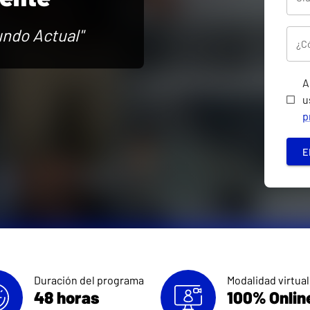
undo Actual"
¿Có
A
u
p
E
Duración del programa
Modalidad virtual
48 horas
100% Onlin