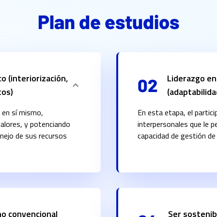
Plan de estudios
o (interiorización,
Liderazgo en
02
tos)
(adaptabilida
á en sí mismo,
En esta etapa, el partic
valores, y potenciando
interpersonales que le p
anejo de sus recursos
capacidad de gestión de
no convencional
Ser sostenib