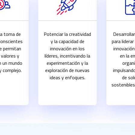
la toma de
Potenciar la creatividad
Desarrollar
conscientes
y la capacidad de
para lidera
ue permitan
innovación en los
innovación
n valores y
líderes, incentivando la
en la e
en un mundo
experimentación y la
organi
y complejo.
exploración de nuevas
impulsando
ideas y enfoques.
de sol
sostenibles