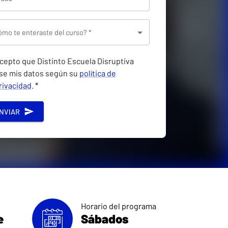
mo te enteraste del curso? *
cepto que Distinto Escuela Disruptiva
se mis datos según su
política de
rivacidad
.
*
NVIAR
Horario del programa
e
Sábados