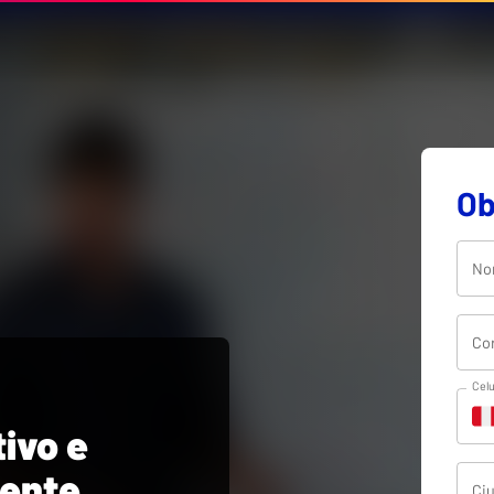
Ob
Nom
Cor
Celu
ivo e
iente
Ci