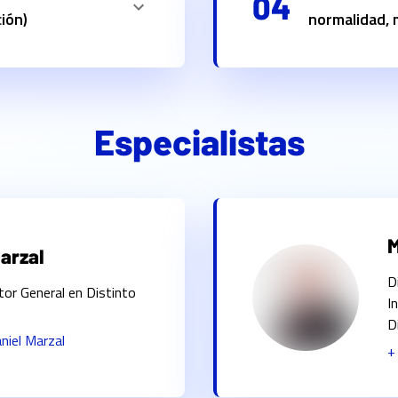
04
ción)
normalidad,
Especialistas
M
arzal
D
tor General en Distinto
I
D
niel Marzal
+